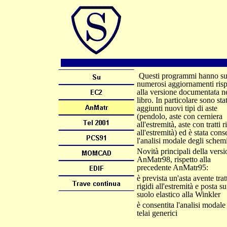
Questi programmi hanno su
numerosi aggiornamenti risp
alla versione documentata n
libro. In particolare sono stat
aggiunti nuovi tipi di aste
(pendolo, aste con cerniera
all'estremità, aste con tratti r
all'estremità) ed è stata cons
l'analisi modale degli schemi
Novità principali della vers
AnMatr98, rispetto alla
precedente AnMatr95:
è prevista un'asta avente trat
rigidi all'estremità e posta su
suolo elastico alla Winkler
è consentita l'analisi modale
telai generici