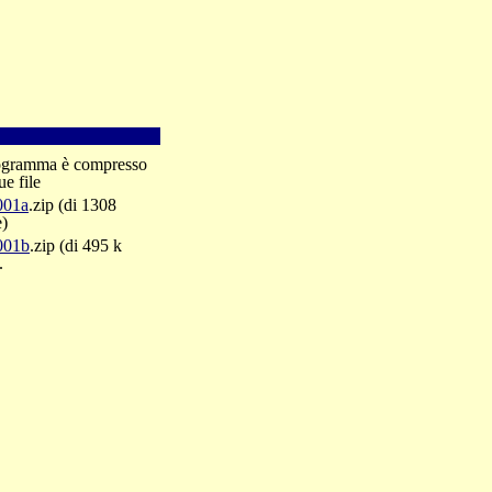
rogramma è compresso
ue file
001a
.zip (di 1308
e)
001b
.zip (di 495 k
.