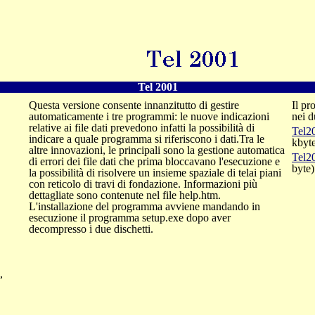
Tel 2001
Questa versione consente innanzitutto di gestire
Il p
automaticamente i tre programmi: le nuove indicazioni
nei d
relative ai file dati prevedono infatti la possibilità di
Tel2
indicare a quale programma si riferiscono i dati.Tra le
kbyt
altre innovazioni, le principali sono la gestione automatica
Tel2
di errori dei file dati che prima bloccavano l'esecuzione e
byte)
la possibilità di risolvere un insieme spaziale di telai piani
con reticolo di travi di fondazione. Informazioni più
dettagliate sono contenute nel file help.htm.
L'installazione del programma avviene mandando in
esecuzione il programma setup.exe dopo aver
decompresso i due dischetti.
,