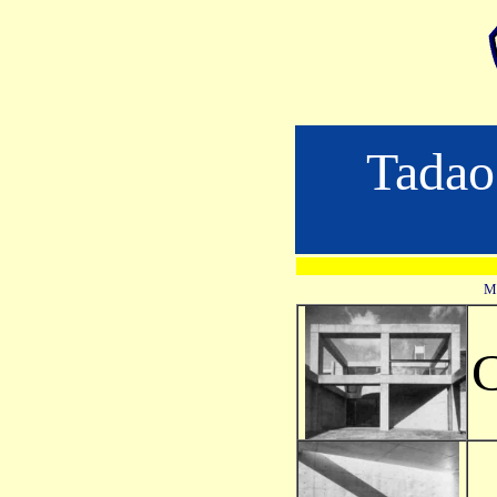
Tada
Ma
C