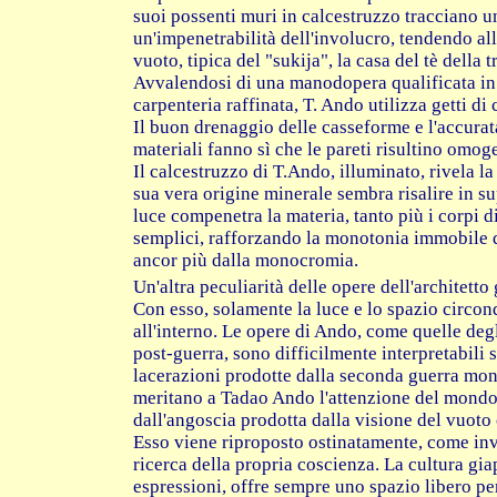
suoi possenti muri in calcestruzzo tracciano un
un'impenetrabilità dell'involucro, tendendo al
vuoto, tipica del "sukija", la casa del tè della
Avvalendosi di una manodopera qualificata in 
carpenteria raffinata, T. Ando utilizza getti d
Il buon drenaggio delle casseforme e l'accurat
materiali fanno sì che le pareti risultino omog
Il calcestruzzo di T.Ando, illuminato, rivela la
sua vera origine minerale sembra risalire in su
luce compenetra la materia, tanto più i corpi d
semplici, rafforzando la monotonia immobile d
ancor più dalla monocromia.
Un'altra peculiarità delle opere dell'architetto
Con esso, solamente la luce e lo spazio circond
all'interno. Le opere di Ando, come quelle degl
post-guerra, sono difficilmente interpretabili s
lacerazioni prodotte dalla seconda guerra mond
meritano a Tadao Ando l'attenzione del mondo
dall'angoscia prodotta dalla visione del vuoto 
Esso viene riproposto ostinatamente, come invi
ricerca della propria coscienza. La cultura gia
espressioni, offre sempre uno spazio libero per