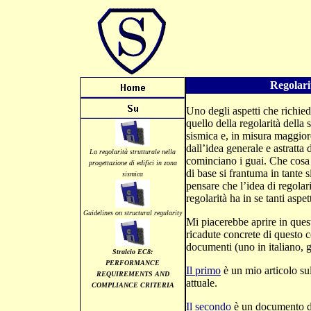
Regolari
Uno degli aspetti che richiede
quello della regolarità della s
sismica e, in misura maggior
dall’idea generale e astratta d
La regolarità strutturale nella
cominciano i guai. Che cosa
progettazione di edifici in zona
di base si frantuma in tante s
sismica
pensare che l’idea di regolar
regolarità ha in se tanti aspett
Guidelines on structural regularity
Mi piacerebbe aprire in questa
ricadute concrete di questo c
documenti (uno in italiano, gl
Stralcio EC8:
PERFORMANCE
Il primo
è un mio articolo sul
REQUIREMENTS AND
attuale.
COMPLIANCE CRITERIA
Il secondo
è un documento di 