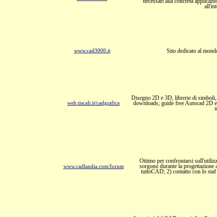
necessari alla concreta applicaz
all'in
Sito dedicato al mond
www.cad3000.it
Disegno 2D e 3D, librerie di simboli, 
downloads; guide free Autocad 2D e 
web.tiscali.it/cadgrafica
m
Ottimo per confrontarsi sull'utili
sorgono durante la progettazione as
www.cadlandia.com/forum
tuttoCAD; 2) contatto con lo staf 