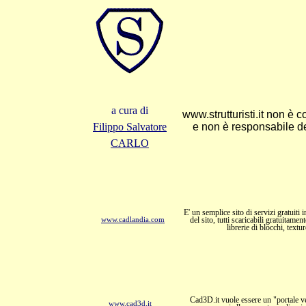
a cura di
www.strutturisti.it non è c
Filippo Salvatore
e non è responsabile de
CARLO
E' un semplice sito di servizi gratuiti i
del sito, tutti scaricabili gratuitam
www.cadlandia.com
librerie di blocchi, textur
Cad3D.it vuole essere un "portale ve
www.cad3d.it