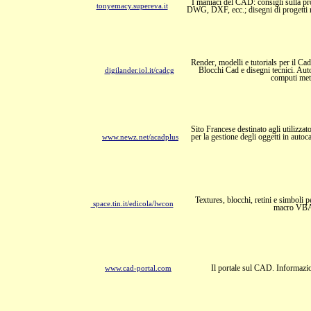
I maniaci del CAD: consigli sulla pro
tonyemacy.supereva.it
DWG, DXF, ecc.; disegni di progetti re
Render, modelli e tutorials per il Ca
Blocchi Cad e disegni tecnici. Au
digilander.iol.it/cadcg
computi met
Sito Francese destinato agli utilizzat
per la gestione degli oggetti in auto
www.newz.net/acadplus
Textures, blocchi, retini e simboli
space.tin.it/edicola/lwcon
macro VBA,
Il portale sul CAD. Informazio
www.cad-portal.com